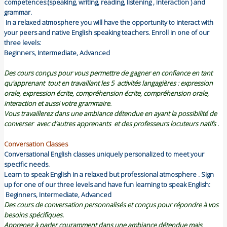
competences:(speaking, writing, reading, listening , interaction ) and
grammar.
In a relaxed atmosphere you will have the opportunity to interact with
your peers and native English speaking teachers. Enroll in one of our
three levels:
Beginners, Intermediate, Advanced
Des cours conçus pour vous permettre de gagner en confiance en tant
qu'apprenant tout en travaillant les 5 activités langagières : expression
orale, expression écrite, compréhension écrite, compréhension orale,
interaction et aussi votre grammaire.
Vous travaillerez dans une ambiance détendue en ayant la possibilité de
converser avec d'autres apprenants et des professeurs locuteurs natifs .
Conversation Classes
Conversational English classes uniquely personalized to meet your
specific needs.
Learn to speak English in a relaxed but professional atmosphere . Sign
up for one of our three levels and have fun learning to speak English:
Beginners, Intermediate, Advanced
Des cours de conversation personnalisés et conçus pour répondre à vos
besoins spécifiques.
Apprenez à parler couramment dans une ambiance détendue mais