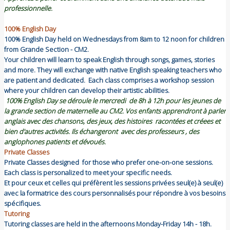
professionnelle.
100% English Day
100% English Day held on Wednesdays from 8am to 12 noon for children
from Grande Section - CM2.
Your children will learn to speak English through songs, games, stories
and more. They will exchange with native English speaking teachers who
are patient and dedicated. Each class comprises a workshop session
where your children can develop their artistic abilities.
100% English Day se déroule le mercredi de 8h à 12h pour les jeunes de
la grande section de maternelle au CM2. Vos enfants apprendront à parler
anglais avec des chansons, des jeux, des histoires racontées et créees et
bien d'autres activités. Ils échangeront avec des professeurs , des
anglophones patients et dévoués.
Private Classes
Private Classes designed for those who prefer one-on-one sessions.
Each class is personalized to meet your specific needs.
Et pour ceux et celles qui préfèrent les sessions privées seul(e) à seul(e)
avec la formatrice des cours personnalisés pour répondre à vos besoins
spécifiques.
Tutoring
Tutoring classes are held in the afternoons Monday-Friday 14h - 18h.