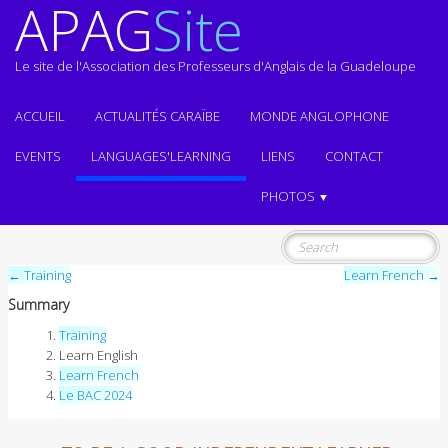
APAG
Site
Le site de l'Association des Professeurs d'Anglais de la Guadeloupe
ACCUEIL
ACTUALITÉS CARAÏBE
MONDE ANGLOPHONE
EVENTS
LANGUAGES'LEARNING
LIENS
CONTACT
PHOTOS
▼
← Training
Learn French →
Summary
Training
Learn English
Learn French
Le BAC 2024